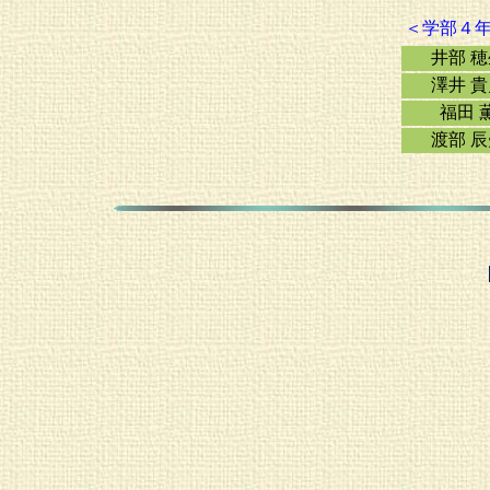
＜学部４
井部 
澤井 
福田 
渡部 