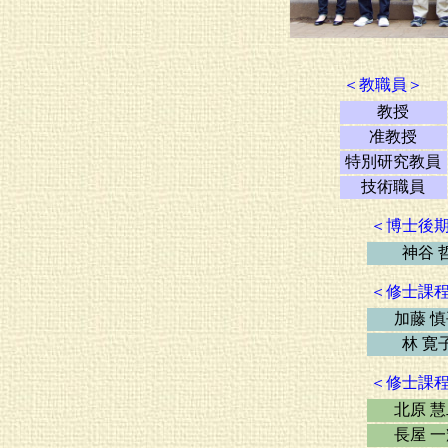
＜教職員＞
教授
准教授
特別研究教員
技術職員
＜博士後
神谷 
＜修士課
加藤 
林 寛
＜修士課
北原 
長屋 