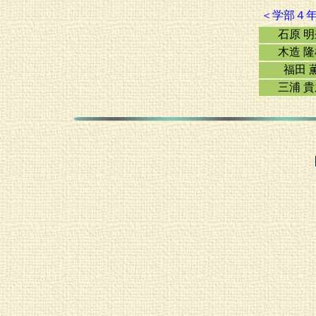
＜学部４
石原 
木造 
福田 
三浦 