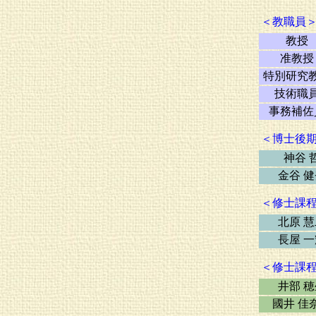
＜教職員
教授
准教授
特別研究
技術職
事務補佐
＜博士後
神谷 
金谷 
＜修士課
北原 
長屋 
＜修士課
井部 
國井 佳