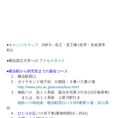
●
キャンパスマップ
(N8-5：化工・安工棟 (化学・生命系学
科))
●横浜国立大学への
アクセスガイド
●横浜駅から研究室までの最短コース
１．横浜駅西口
２．ダイヤモンド地下街、Ｄ階段・９番バス乗り場
http://www.ynu.ac.jp/access/bus.html
３．相鉄バス 浜１１系統 釜台住宅第３行き(15分毎発車)
または、浜１１系統 上星川駅行き
相鉄バス時刻表：横浜駅西口バス停9番乗り場・浜11系
統
４．
ひじりが丘
バス停下車(乗車時間15～25分)