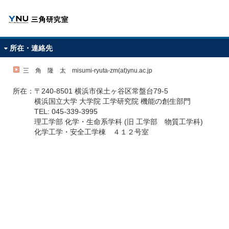
ホーム
所在・連絡先
研究内容
三 角 隆 太 misumi-ryuta-zm(at)ynu.ac.jp
研究室スタッフ・学生
所在：〒240-8501 横浜市保土ヶ谷区常盤台79-5
横浜国立大学 大学院 工学研究院 機能の創生部門
研究業績
TEL: 045-339-3995
理工学部 化学・生命系学科 (旧 工学部 物質工学科)
関連学協会
化学工学・安全工学棟 ４１２号室
所在・連絡先